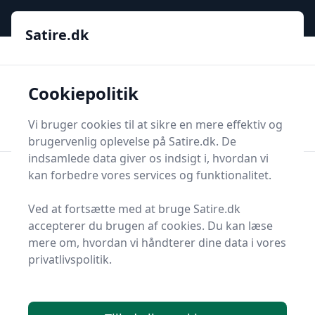
Satire.dk
Satire.dk
Satire.dk
Cookiepolitik
Men
Start søgning
Start søgning
Vi bruger cookies til at sikre en mere effektiv og
brugervenlig oplevelse på Satire.dk. De
Sidste nyt fra satire.dk
indsamlede data giver os indsigt i, hvordan vi
kan forbedre vores services og funktionalitet.
Se alle 14 indlæg i kategorien Sidste nyt fra satire.dk
Ved at fortsætte med at bruge Satire.dk
på Satire.dk
accepterer du brugen af cookies. Du kan læse
mere om, hvordan vi håndterer dine data i vores
privatlivspolitik.